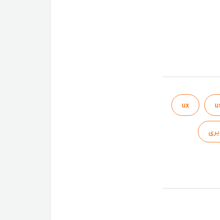
ux
u
یری