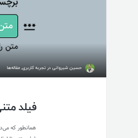
حسین شیروانی
در
تجربه کاربری
,
مقاله‌ها
فیلد متنی (Text field)؛ نکات مرتبط 
همانطور که می‌دا