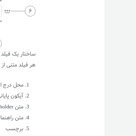
ساختار یک فیلد 
هر فیلد متنی از ۶ جز زیر تشکیل شده‌است:
محل درج اطلاعات
آیکون پایانی (Trailing icon) –
متن Placeholder – اطلاعات ورودی کاربر جایگزین این متن می‌شود.
متن راهنما (Helper text)/متن خطا (Error text) – ا
برچسب