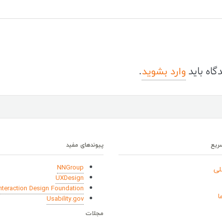
وارد بشوید
گاه باید
.
ریع
پیوندهای مفید
NNGroup
لی
UXDesign
Interaction Design Foundation
ا
Usability.gov
مجلات